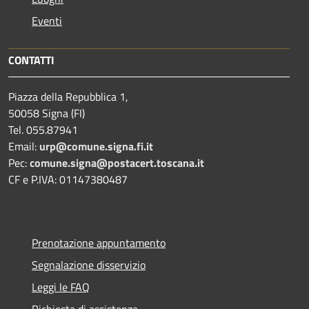
Eventi
CONTATTI
Piazza della Repubblica 1,
50058 Signa (FI)
Tel. 055.87941
Email:
urp@comune.signa.fi.it
Pec:
comune.signa@postacert.toscana.it
CF e P.IVA: 01147380487
Prenotazione appuntamento
Segnalazione disservizio
Leggi le FAQ
Richiesta di assistenza