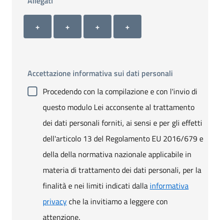
Allegati
Allegato 1
Allegato 2
Allegato 3
Allegato 4
+ Carica allegato 1
+ Carica allegato 2
+ Carica allegato 3
+ Carica allegato 4
+
+
+
+
Accettazione informativa sui dati personali
Procedendo con la compilazione e con l'invio di
questo modulo Lei acconsente al trattamento
dei dati personali forniti, ai sensi e per gli effetti
dell'articolo 13 del Regolamento EU 2016/679 e
della della normativa nazionale applicabile in
materia di trattamento dei dati personali, per la
finalità e nei limiti indicati dalla
informativa
privacy
che la invitiamo a leggere con
attenzione.