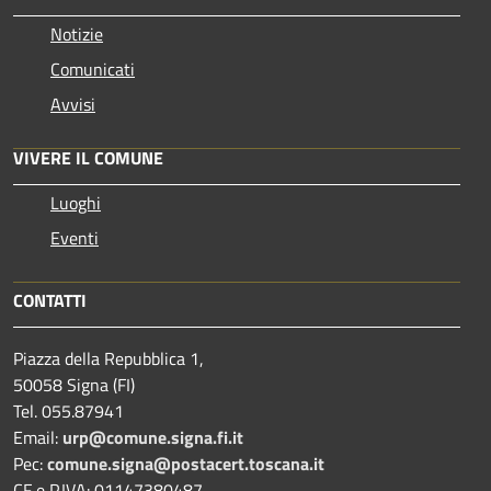
Notizie
Comunicati
Avvisi
VIVERE IL COMUNE
Luoghi
Eventi
CONTATTI
Piazza della Repubblica 1,
50058 Signa (FI)
Tel. 055.87941
Email:
urp@comune.signa.fi.it
Pec:
comune.signa@postacert.toscana.it
CF e P.IVA: 01147380487