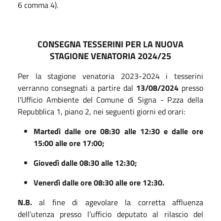
6 comma 4).
CONSEGNA TESSERINI PER LA NUOVA
STAGIONE VENATORIA 2024/25
Per la stagione venatoria 2023-2024 i tesserini
verranno consegnati a partire dal
13
/08/202
4
presso
l’Ufficio Ambiente del Comune di Signa - P.zza della
Repubblica 1, piano 2, nei seguenti giorni ed orari:
Martedì dalle ore 0
8
:
30
alle 12:
30
e dalle ore
15:00 alle ore 17:00;
Giovedì dalle 0
8
:
3
0 alle 12:
3
0;
Venerdì dalle ore
08
:
3
0 alle ore 12:
3
0.
N.B.
al fine di
agevolare la corretta affluenza
dell’utenza presso l’ufficio deputato al rilascio del