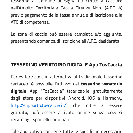
tesserino al Comune di Signa ha diritto a cacciare
nell’Ambito Territoriale Caccia Firenze Nord (A.T.C. 4)
previo pagamento della tassa annuale di iscrizione alla
ATC di competenza.
La zona di caccia può essere cambiata e/o aggiunta,
presentando domanda di iscrizione all’A.T.C. desiderata.
TESSERINO VENATORIO DIGITALE App TosCaccia
Per evitare code in alternativa al tradizionale tesserino
cartaceo, è possibile l’utilizzo del
tesserino venatorio
digitale
App “TosCaccia” (scaricabile gratuitamente
dagli store per dispositivi Android, iOS e Harmony,
http://supporto.toscaccia.it/
) che oltre a essere
gratuito, può essere attivato online senza doversi
recare agli sportelli comunali.
Tale applicativo contiene tutte le specifiche necessarie