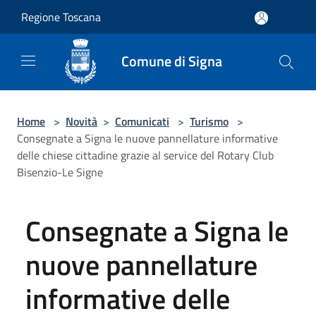
Salta al contenuto principale
Regione Toscana
Comune di Signa
Home
>
Novità
>
Comunicati
>
Turismo
>
Consegnate a Signa le nuove pannellature informative
delle chiese cittadine grazie al service del Rotary Club
Bisenzio-Le Signe
Consegnate a Signa le
nuove pannellature
informative delle