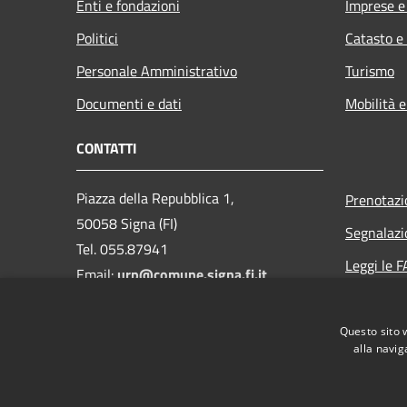
Enti e fondazioni
Imprese 
Politici
Catasto e
Personale Amministrativo
Turismo
Documenti e dati
Mobilità e
CONTATTI
Piazza della Repubblica 1,
Prenotaz
50058 Signa (FI)
Segnalazi
Tel. 055.87941
Leggi le 
Email:
urp@comune.signa.fi.it
Richiesta 
Pec:
comune.signa@postacert.toscana.it
Questo sito 
CF e P.IVA: 01147380487
alla navig