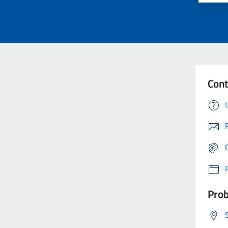
Cont
Prob