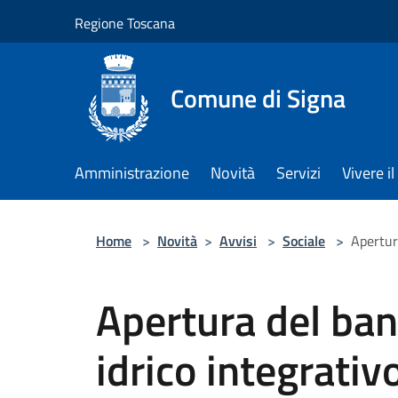
Salta al contenuto principale
Regione Toscana
Comune di Signa
Amministrazione
Novità
Servizi
Vivere 
Home
>
Novità
>
Avvisi
>
Sociale
>
Apertur
Apertura del ban
idrico integrati