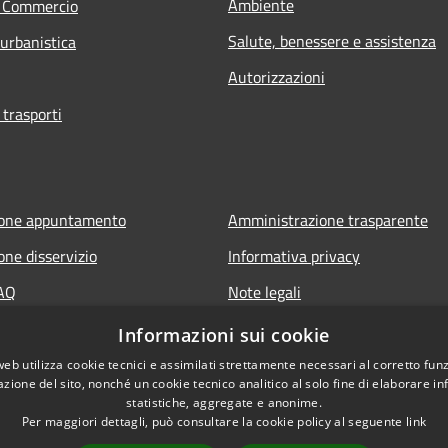
Ambiente
e Commercio
Salute, benessere e assistenza
 urbanistica
Autorizzazioni
 trasporti
ione appuntamento
Amministrazione trasparente
one disservizio
Informativa privacy
FAQ
Note legali
di assistenza
Dichiarazione di accessibilità
Informazioni sui cookie
web utilizza cookie tecnici e assimilati strettamente necessari al corretto fu
azione del sito, nonché un cookie tecnico analitico al solo fine di elaborare i
statistiche, aggregate e anonime.
Per maggiori dettagli, può consultare la cookie policy al seguente
link