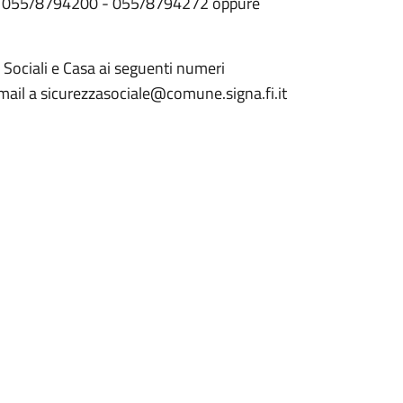
ri 055/8794200 - 055/8794272 oppure
i Sociali e Casa ai seguenti numeri
il a sicurezzasociale@comune.signa.fi.it