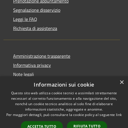
Prenotazione appuntamento
Segnalazione disservizio
Leggi le FAQ
Richiesta di assistenza
Amministrazione trasparente
Informativa privacy
Note legali
×
Dichiarazione di accessibilità
Informazioni sui cookie
Questo sito web utilizza cookie tecnici e assimilati strettamente
necessari al corretto funzionamento e alla navigazione del sito,
nonché un cookie tecnico analitico al solo fine di elaborare
informazioni statistiche, aggregate e anonime.
RSS
Copyright © 2026 • Comune di
Per maggiori dettagli, può consultare la cookie policy al seguente
link
Accessibilità
Signa • Powered by
Privacy
Municipium
Accesso
•
RIFIUTA TUTTO
ACCETTA TUTTO