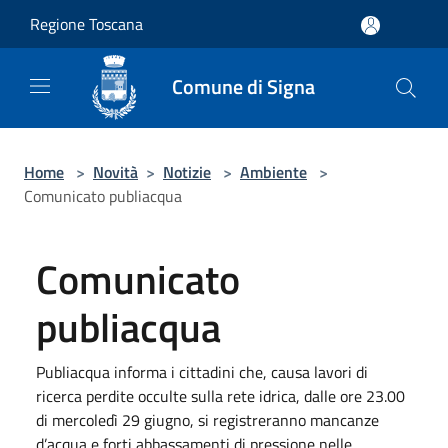
Salta al contenuto principale
Regione Toscana
Comune di Signa
Home
>
Novità
>
Notizie
>
Ambiente
>
Comunicato publiacqua
Comunicato
publiacqua
Publiacqua informa i cittadini che, causa lavori di
ricerca perdite occulte sulla rete idrica, dalle ore 23.00
di mercoledì 29 giugno, si registreranno mancanze
d’acqua e forti abbassamenti di pressione nelle