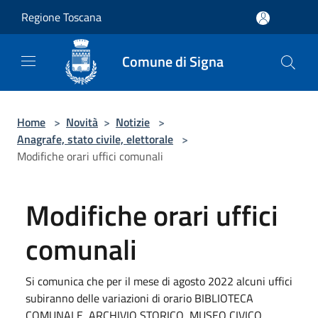
Salta al contenuto principale
Regione Toscana
Comune di Signa
Home
>
Novità
>
Notizie
>
Anagrafe, stato civile, elettorale
>
Modifiche orari uffici comunali
Modifiche orari uffici
comunali
Si comunica che per il mese di agosto 2022 alcuni uffici
subiranno delle variazioni di orario BIBLIOTECA
COMUNALE, ARCHIVIO STORICO, MUSEO CIVICO