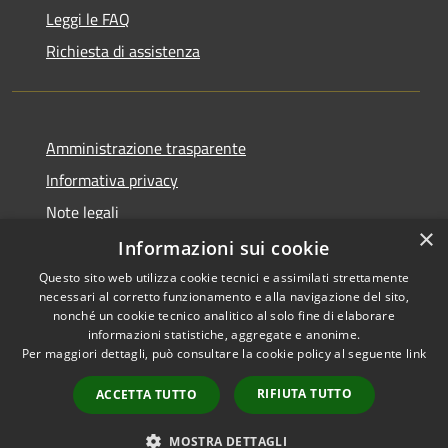
Leggi le FAQ
Richiesta di assistenza
Amministrazione trasparente
Informativa privacy
Note legali
×
Dichiarazione di accessibilità
Informazioni sui cookie
Questo sito web utilizza cookie tecnici e assimilati strettamente
necessari al corretto funzionamento e alla navigazione del sito,
nonché un cookie tecnico analitico al solo fine di elaborare
informazioni statistiche, aggregate e anonime.
RSS
Copyright © 2026 • Comune di
Per maggiori dettagli, può consultare la cookie policy al seguente
link
Accessibilità
Signa • Powered by
Privacy
Municipium
Accesso
•
RIFIUTA TUTTO
ACCETTA TUTTO
Cookie
redazione
Mappa del sito
MOSTRA DETTAGLI