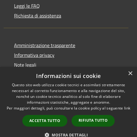
Leggi le FAQ
Richiesta di assistenza
Amministrazione trasparente
Informativa privacy
Note legali
×
Dichiarazione di accessibilità
Informazioni sui cookie
Questo sito web utilizza cookie tecnici e assimilati strettamente
necessari al corretto funzionamento e alla navigazione del sito,
nonché un cookie tecnico analitico al solo fine di elaborare
informazioni statistiche, aggregate e anonime.
RSS
Copyright © 2026 • Comune di
Per maggiori dettagli, può consultare la cookie policy al seguente
link
Accessibilità
Signa • Powered by
Privacy
Municipium
Accesso
•
RIFIUTA TUTTO
ACCETTA TUTTO
Cookie
redazione
Mappa del sito
MOSTRA DETTAGLI