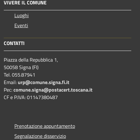
VIVERE IL COMUNE
Luoghi
Eventi
CONTATTI
Piazza della Repubblica 1,
50058 Signa (FI)
Tel. 055.87941
Email:
urp@comune.signa.fi.it
Pec:
comune.signa@postacert.toscana.it
CF e P.IVA: 01147380487
Prenotazione appuntamento
Segnalazione disservizio