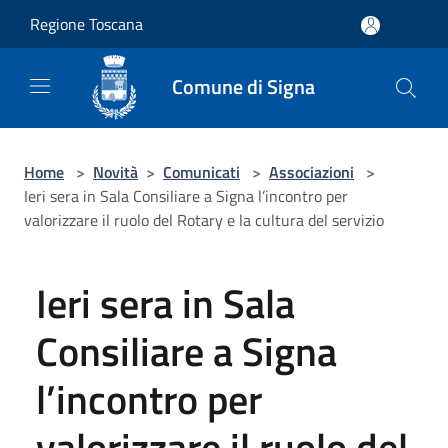
Salta al contenuto principale
Regione Toscana
Comune di Signa
Home
>
Novità
>
Comunicati
>
Associazioni
>
Ieri sera in Sala Consiliare a Signa l’incontro per
valorizzare il ruolo del Rotary e la cultura del servizio
Ieri sera in Sala
Consiliare a Signa
l’incontro per
valorizzare il ruolo del