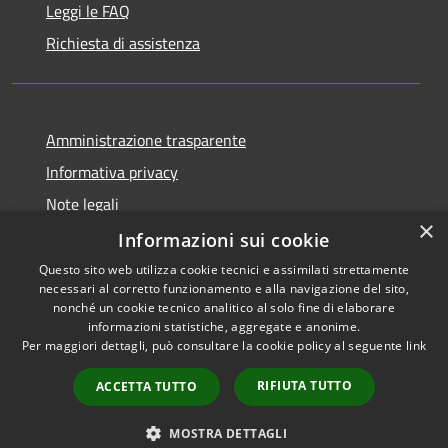
Leggi le FAQ
Richiesta di assistenza
Amministrazione trasparente
Informativa privacy
Note legali
×
Dichiarazione di accessibilità
Informazioni sui cookie
Questo sito web utilizza cookie tecnici e assimilati strettamente
necessari al corretto funzionamento e alla navigazione del sito,
nonché un cookie tecnico analitico al solo fine di elaborare
informazioni statistiche, aggregate e anonime.
RSS
Copyright © 2026 • Comune di
Per maggiori dettagli, può consultare la cookie policy al seguente
link
Accessibilità
Signa • Powered by
Privacy
Municipium
Accesso
•
RIFIUTA TUTTO
ACCETTA TUTTO
Cookie
redazione
Mappa del sito
MOSTRA DETTAGLI