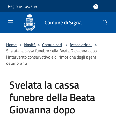
Salta al contenuto principale
Regione Toscana
Comune di Signa
Home
>
Novità
>
Comunicati
>
Associazioni
>
Svelata la cassa funebre della Beata Giovanna dopo
l’intervento conservativo e di rimozione degli agenti
deterioranti
Svelata la cassa
funebre della Beata
Giovanna dopo