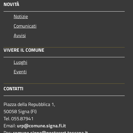
NOVITÀ
Notizie
Comunicati
Avvisi
VIVERE IL COMUNE
Luoghi
Eventi
CONTATTI
Piazza della Repubblica 1,
50058 Signa (FI)
Tel. 055.87941
Email:
urp@comune.signa.fi.it
Pec:
comune.signa@postacert.toscana.it