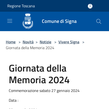
Salta al contenuto principale
Regione Toscana
Comune di Signa
Home
>
Novità
>
Notizie
>
Vivere Signa
>
Giornata della Memoria 2024
Giornata della
Memoria 2024
Commemorazione sabato 27 gennaio 2024
Data :