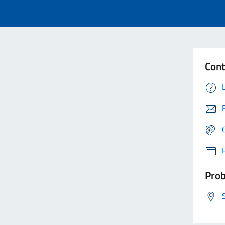
Cont
Prob