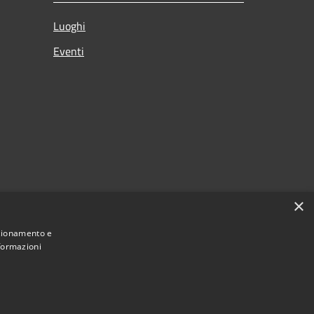
Luoghi
Eventi
×
nzionamento e
nformazioni