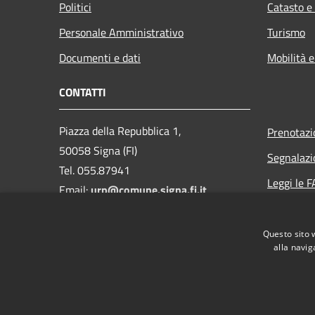
Politici
Catasto e
Personale Amministrativo
Turismo
Documenti e dati
Mobilità e
CONTATTI
Piazza della Repubblica 1,
Prenotaz
50058 Signa (FI)
Segnalazi
Tel. 055.87941
Leggi le 
Email:
urp@comune.signa.fi.it
Richiesta 
Pec:
comune.signa@postacert.toscana.it
Questo sito 
CF e P.IVA: 01147380487
alla navig