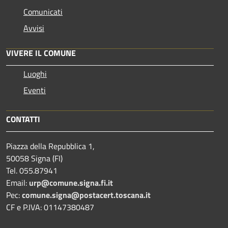
Comunicati
Avvisi
VIVERE IL COMUNE
Luoghi
Eventi
CONTATTI
Piazza della Repubblica 1,
50058 Signa (FI)
Tel. 055.87941
Email:
urp@comune.signa.fi.it
Pec:
comune.signa@postacert.toscana.it
CF e P.IVA: 01147380487