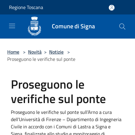
Salta al contenuto principale
Regione Toscana
Comune di Signa
Home
>
Novità
>
Notizie
>
Proseguono le verifiche sul ponte
Proseguono le
verifiche sul ponte
Proseguono le verifiche sul ponte sull’Arno a cura
dell’Università di Firenze – Dipartimento di Ingegneria
Civile in accordo con i Comuni di Lastra a Signa e
Signa, finalizzate allo studio e monitoraggio di