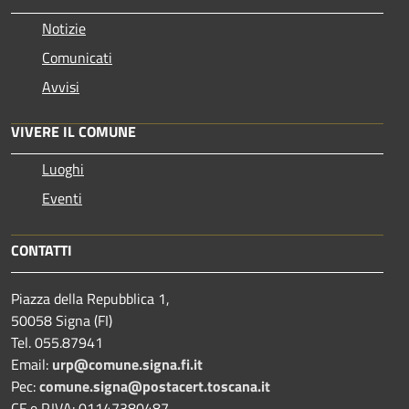
Notizie
Comunicati
Avvisi
VIVERE IL COMUNE
Luoghi
Eventi
CONTATTI
Piazza della Repubblica 1,
50058 Signa (FI)
Tel. 055.87941
Email:
urp@comune.signa.fi.it
Pec:
comune.signa@postacert.toscana.it
CF e P.IVA: 01147380487