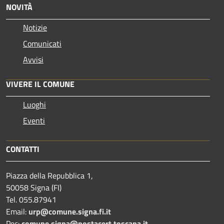
NOVITÀ
Notizie
Comunicati
Avvisi
VIVERE IL COMUNE
Luoghi
Eventi
CONTATTI
Piazza della Repubblica 1,
50058 Signa (FI)
Tel. 055.87941
Email:
urp@comune.signa.fi.it
Pec:
comune.signa@postacert.toscana.it