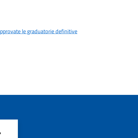
pprovate le graduatorie definitive
?