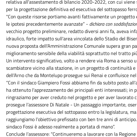
relativa all'assestamento di bilancio 2020-2022, con cui viene
per la progettazione definitiva ed esecutiva del sottopasso ferrov
"Con queste risorse portiamo avanti fattivamente un progetto 
le ipotesi precedentemente avanzate” -
dichiara con soddisfazion
vecchio progetto preliminare, redatto diversi anni fa, aveva infat
idraulico, forte impatto sull'area vincolata dello Stadio del Bisen
nuova proposta dell'Amministrazione Comunale supera gran parte
miglioramento sensibile della viabilità soprattutto nel tratto p
Un intervento significativo, volto a rendere via Roma a senso 
scambiatore vicino alla stazione, in un progetto di continuità e
dell’Arno che da Montelupo prosegue sui Renai e confluisce nel 
“Con il sindaco Giampiero Fossi abbiamo fin da subito posto all
ha ottenuto l'apprezzamento dei principali enti interessati; in 
ringraziamo per aver creduto nel progetto e per aver lavorato
prosegue l’assessore Di Natale - Un passaggio importante, oserei
progettazione esecutiva del sottopasso entro la legislatura, ma
raggiungiamo l’obiettivo prefissato con ben tre anni di anticipo.
sindaco Fossi è adesso realmente a portata di mano”.
Conclude l’assessore: “Continueremo a lavorare con la Regione p