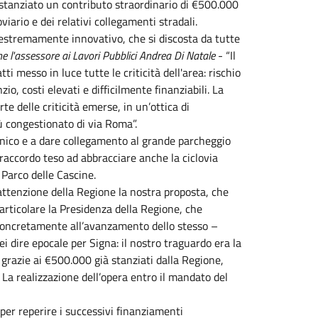
 stanziato un contributo straordinario di €500.000
iario e dei relativi collegamenti stradali.
estremamente innovativo, che si discosta da tutte
e l'assessore ai Lavori Pubblici Andrea Di Natale
- “Il
ti messo in luce tutte le criticità dell'area: rischio
zio, costi elevati e difficilmente finanziabili. La
 delle criticità emerse, in un’ottica di
iù congestionato di via Roma”.
unico e a dare collegamento al grande parcheggio
 raccordo teso ad abbracciare anche la ciclovia
Parco delle Cascine.
'attenzione della Regione la nostra proposta, che
particolare la Presidenza della Regione, che
 concretamente all’avanzamento dello stesso –
 dire epocale per Signa: il nostro traguardo era la
 grazie ai €500.000 già stanziati dalla Regione,
 La realizzazione dell’opera entro il mandato del
er reperire i successivi finanziamenti