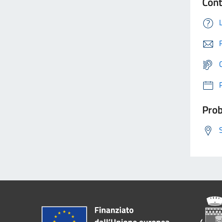
Cont
Prob