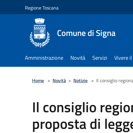
Salta al contenuto principale
Regione Toscana
Comune di Signa
Amministrazione
Novità
Servizi
Vivere 
Home
>
Novità
>
Notizie
>
Il consiglio region
Il consiglio regi
proposta di legg