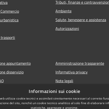
Tributi, finanze e contravvenzio
ativa
Ambiente
e Commercio
Salute, benessere e assistenza
 urbanistica
Autorizzazioni
 trasporti
ione appuntamento
Amministrazione trasparente
one disservizio
Informativa privacy
FAQ
Note legali
di assistenza
Dichiarazione di accessibilità
Informazioni sui cookie
web utilizza cookie tecnici e assimilati strettamente necessari al corretto fu
azione del sito, nonché un cookie tecnico analitico al solo fine di elaborare i
statistiche, aggregate e anonime.