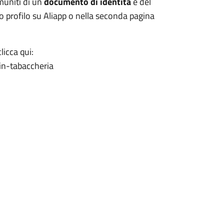
muniti di un
documento di identità
e del
io profilo su Aliapp o nella seconda pagina
licca qui:
a-in-tabaccheria