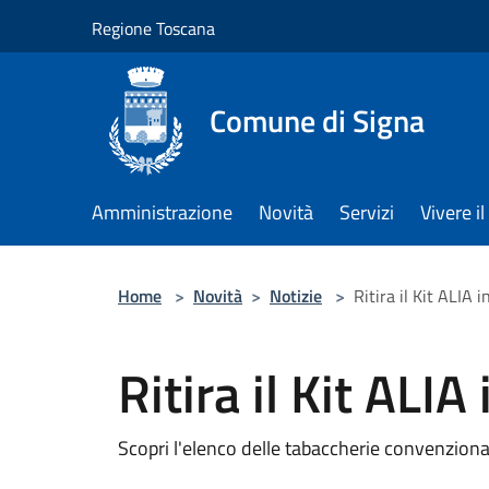
Salta al contenuto principale
Regione Toscana
Comune di Signa
Amministrazione
Novità
Servizi
Vivere 
Home
>
Novità
>
Notizie
>
Ritira il Kit ALIA 
Ritira il Kit ALIA
Scopri l'elenco delle tabaccherie convenzion