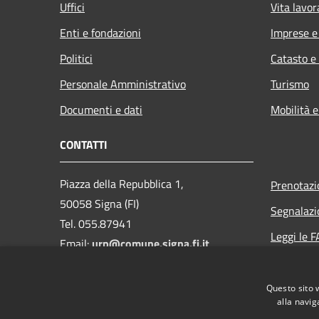
Uffici
Vita lavor
Enti e fondazioni
Imprese 
Politici
Catasto e
Personale Amministrativo
Turismo
Documenti e dati
Mobilità e
CONTATTI
Piazza della Repubblica 1,
Prenotaz
50058 Signa (FI)
Segnalazi
Tel. 055.87941
Leggi le 
Email:
urp@comune.signa.fi.it
Richiesta 
Pec:
comune.signa@postacert.toscana.it
Questo sito 
CF e P.IVA: 01147380487
alla navig