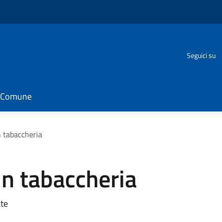
Seguici su
il Comune
in tabaccheria
 in tabaccheria
ate