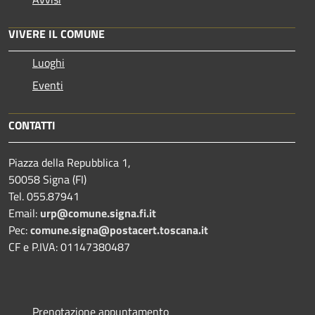
VIVERE IL COMUNE
Luoghi
Eventi
CONTATTI
Piazza della Repubblica 1,
50058 Signa (FI)
Tel. 055.87941
Email:
urp@comune.signa.fi.it
Pec:
comune.signa@postacert.toscana.it
CF e P.IVA: 01147380487
Prenotazione appuntamento