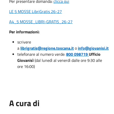
Per presentare domanda:
clicca qui
LE 5 MOSSE LibriGratis 26-27
A4_5 MOSSE_LIBRI-GRATIS_26-27
Per informazioni:
scrivere
a
librigratis@regione.toscana.it
o
info@giovanisi.it
telefonare al numero verde:
800 098719
Ufficio
Giovanisì
(dal lunedì al venerdì dalle ore 9:30 alle
ore 16:00)
A cura di