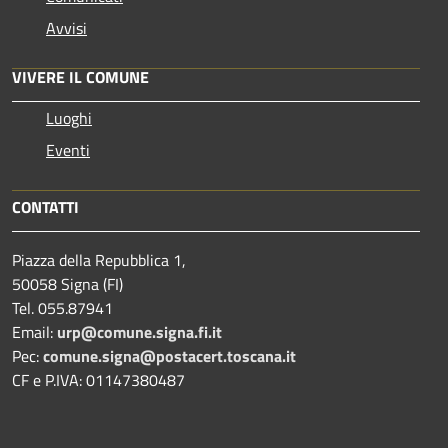
Avvisi
VIVERE IL COMUNE
Luoghi
Eventi
CONTATTI
Piazza della Repubblica 1,
50058 Signa (FI)
Tel. 055.87941
Email:
urp@comune.signa.fi.it
Pec:
comune.signa@postacert.toscana.it
CF e P.IVA: 01147380487