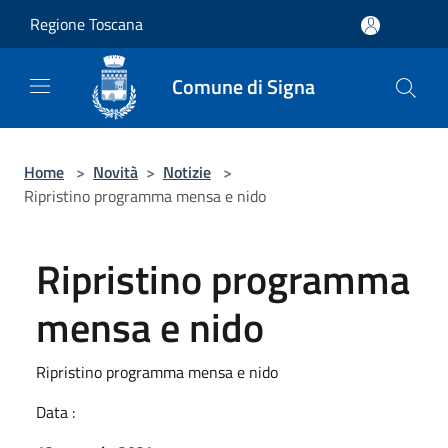
Salta al contenuto principale
Regione Toscana
Comune di Signa
Home
>
Novità
>
Notizie
>
Ripristino programma mensa e nido
Ripristino programma
mensa e nido
Ripristino programma mensa e nido
Data :