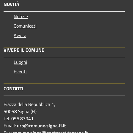
NOVITÀ
Notizie
Comunicati
Avvisi
VIVERE IL COMUNE
Luoghi
Eventi
CONTATTI
Piazza della Repubblica 1,
50058 Signa (FI)
Tel. 055.87941
Email:
urp@comune.signa.fi.it
Pec:
comune.signa@postacert.toscana.it