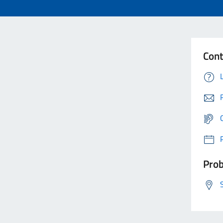
Cont
Prob