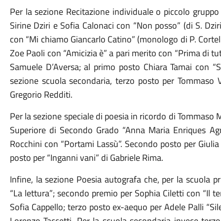
Per la sezione Recitazione individuale o piccolo gruppo 
Sirine Dziri e Sofia Calonaci con “Non posso” (di S. Dziri
con “Mi chiamo Giancarlo Catino” (monologo di P. Cortell
Zoe Paoli con “Amicizia è” a pari merito con “Prima di t
Samuele D’Aversa; al primo posto Chiara Tamai con “So
sezione scuola secondaria, terzo posto per Tommaso Vign
Gregorio Redditi.
Per la sezione speciale di poesia in ricordo di Tommaso Mar
Superiore di Secondo Grado “Anna Maria Enriques Agno
Rocchini con “Portami Lassù”. Secondo posto per Giulia 
posto per “Inganni vani” di Gabriele Rima.
Infine, la sezione Poesia autografa che, per la scuola p
“La lettura”; secondo premio per Sophia Ciletti con “Il 
Sofia Cappello; terzo posto ex-aequo per Adele Palli “Sile
Lorenzo Taccetti. Per la scuola secondaria invece terzo