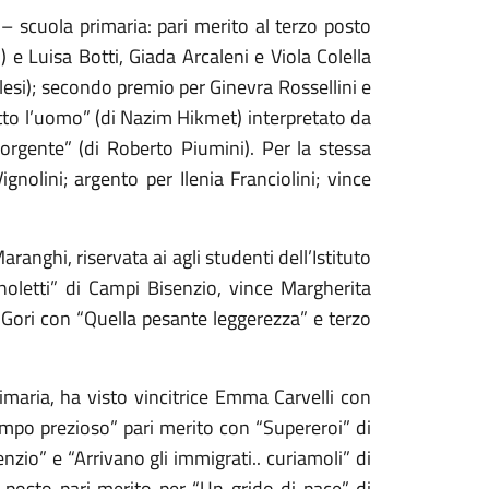
– scuola primaria: pari merito al terzo posto
) e Luisa Botti, Giada Arcaleni e Viola Colella
esi); secondo premio per Ginevra Rossellini e
utto l’uomo” (di Nazim Hikmet) interpretato da
rgente” (di Roberto Piumini). Per la stessa
olini; argento per Ilenia Franciolini; vince
anghi, riservata ai agli studenti dell’Istituto
letti” di Campi Bisenzio, vince Margherita
Gori con “Quella pesante leggerezza” e terzo
rimaria, ha visto vincitrice Emma Carvelli con
tempo prezioso” pari merito con “Supereroi” di
nzio” e “Arrivano gli immigrati.. curiamoli” di
 posto pari merito per “Un grido di pace” di