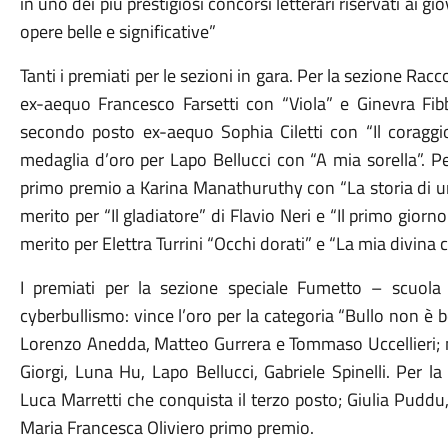
in uno dei più prestigiosi concorsi letterari riservati ai 
opere belle e significative”
Tanti i premiati per le sezioni in gara. Per la sezione Rac
ex-aequo Francesco Farsetti con “Viola” e Ginevra Fibbi
secondo posto ex-aequo Sophia Ciletti con “Il coraggio
medaglia d’oro per Lapo Bellucci con “A mia sorella”. P
primo premio a Karina Manathuruthy con “La storia di u
merito per “Il gladiatore” di Flavio Neri e “Il primo gior
merito per Elettra Turrini “Occhi dorati” e “La mia divina
I premiati per la sezione speciale Fumetto – scuola
cyberbullismo: vince l’oro per la categoria “Bullo non è 
Lorenzo Anedda, Matteo Gurrera e Tommaso Uccellieri; m
Giorgi, Luna Hu, Lapo Bellucci, Gabriele Spinelli. Per 
Luca Marretti che conquista il terzo posto; Giulia Pudd
Maria Francesca Oliviero primo premio.