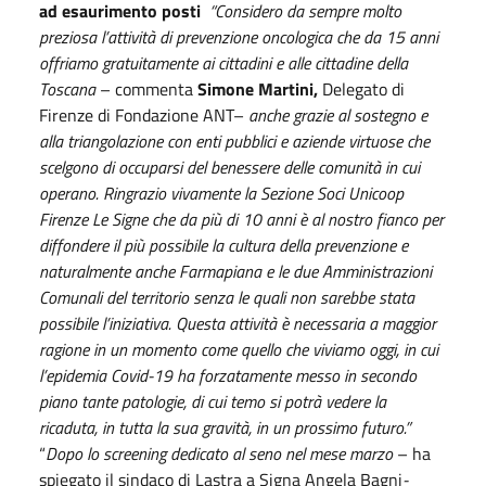
ad esaurimento posti
“Considero da sempre molto
preziosa l’attività di prevenzione oncologica che da 15 anni
offriamo gratuitamente ai cittadini e alle cittadine della
Toscana
– commenta
Simone Martini,
Delegato di
Firenze di Fondazione ANT–
anche grazie al sostegno e
alla triangolazione con enti pubblici e aziende virtuose che
scelgono di occuparsi del benessere delle comunità in cui
operano.
Ringrazio vivamente la Sezione Soci Unicoop
Firenze Le Signe che da più di 10 anni è al nostro fianco per
diffondere il più possibile la cultura della prevenzione e
naturalmente anche Farmapiana e le due Amministrazioni
Comunali del territorio senza le quali non sarebbe stata
possibile l’iniziativa. Questa attività è necessaria a maggior
ragione in un momento come quello che viviamo oggi, in cui
l’epidemia Covid-19 ha forzatamente messo in secondo
piano tante patologie, di cui temo si potrà vedere la
ricaduta, in tutta la sua gravità, in un prossimo futuro.”
“
Dopo lo screening dedicato al seno nel mese marzo
– ha
spiegato il sindaco di Lastra a Signa Angela Bagni
-