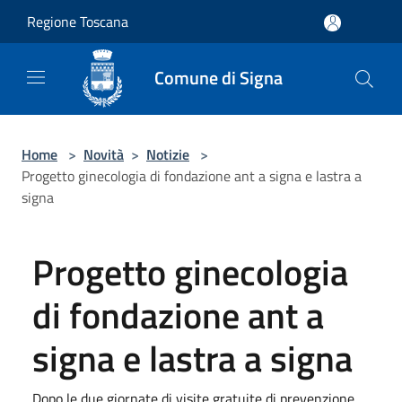
Salta al contenuto principale
Regione Toscana
Comune di Signa
Home
>
Novità
>
Notizie
>
Progetto ginecologia di fondazione ant a signa e lastra a
signa
Progetto ginecologia
di fondazione ant a
signa e lastra a signa
Dopo le due giornate di visite gratuite di prevenzione