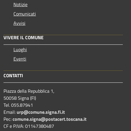
Notizie
Comunicati
Avvisi
VIVERE IL COMUNE
Luoghi
Eventi
CONTATTI
Piazza della Repubblica 1,
50058 Signa (FI)
Tel. 055.87941
Email:
urp@comune.signa.fi.it
Pec:
comune.signa@postacert.toscana.it
CF e P.IVA: 01147380487