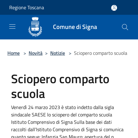
Salta al contenuto principale
Regione Toscana
Comune di Signa
Home
>
Novità
>
Notizie
>
Sciopero comparto scuola
Sciopero comparto
scuola
Venerdì 24 marzo 2023 è stato indetto dalla sigla
sindacale SAESE lo sciopero del comparto scuola
Istituto Comprensivo di Signa Sulla base dei dati
raccolti dall’Istituto Comprensivo di Signa si comunica
quanto segue: Infanzia San Mauro: apertura del p...