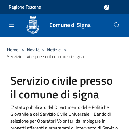
Salta al contenuto principale
Regione Toscana
Comune di Signa
Home
>
Novità
>
Notizie
>
Servizio civile presso il comune di signa
Servizio civile presso
il comune di signa
E' stato pubblicato dal Dipartimento delle Politiche
Giovanile e del Servizio Civile Universale il Bando di
selezione per Operatori Volontari da impiegare in
progetti afferenti a programmi di intervento di Servizio