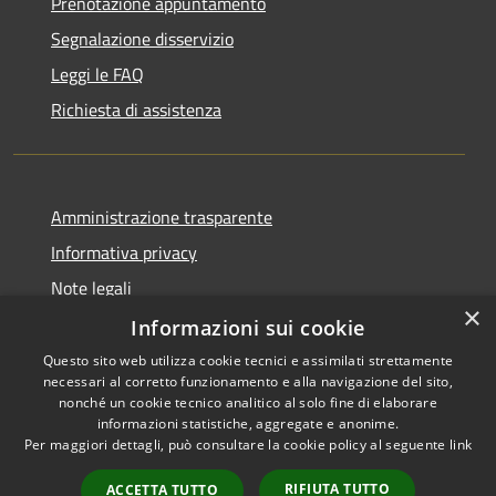
Prenotazione appuntamento
Segnalazione disservizio
Leggi le FAQ
Richiesta di assistenza
Amministrazione trasparente
Informativa privacy
Note legali
×
Dichiarazione di accessibilità
Informazioni sui cookie
Questo sito web utilizza cookie tecnici e assimilati strettamente
necessari al corretto funzionamento e alla navigazione del sito,
nonché un cookie tecnico analitico al solo fine di elaborare
informazioni statistiche, aggregate e anonime.
RSS
Copyright © 2026 • Comune di
Per maggiori dettagli, può consultare la cookie policy al seguente
link
Accessibilità
Signa • Powered by
Privacy
Municipium
Accesso
•
RIFIUTA TUTTO
ACCETTA TUTTO