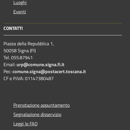
Luoghi
Eventi
CONTATTI
Piazza della Repubblica 1,
50058 Signa (FI)
Tel. 055.87941
Email:
urp@comune.signa.fi.it
Pec:
comune.signa@postacert.toscana.it
CF e P.IVA: 01147380487
Prenotazione appuntamento
Segnalazione disservizio
Leggi le FAQ