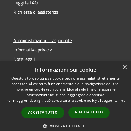
Leggi le FAQ
Richiesta di assistenza
Amministrazione trasparente
Informativa privacy
Note legali
×
Dichiarazione di accessibilità
Informazioni sui cookie
Questo sito web utilizza cookie tecnici e assimilati strettamente
necessari al corretto funzionamento e alla navigazione del sito,
nonché un cookie tecnico analitico al solo fine di elaborare
informazioni statistiche, aggregate e anonime.
RSS
Copyright © 2026 • Comune di
Per maggiori dettagli, può consultare la cookie policy al seguente
link
Accessibilità
Signa • Powered by
Privacy
Municipium
Accesso
•
RIFIUTA TUTTO
ACCETTA TUTTO
Cookie
redazione
Mappa del sito
MOSTRA DETTAGLI