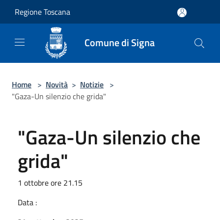
Salta al contenuto principale
Regione Toscana
Comune di Signa
Home
>
Novità
>
Notizie
>
"Gaza-Un silenzio che grida"
"Gaza-Un silenzio che
grida"
1 ottobre ore 21.15
Data :