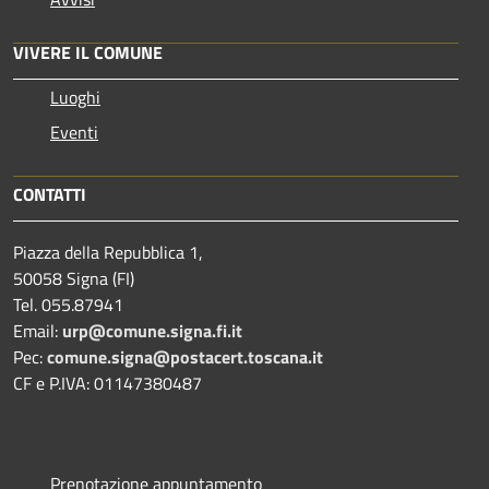
VIVERE IL COMUNE
Luoghi
Eventi
CONTATTI
Piazza della Repubblica 1,
50058 Signa (FI)
Tel. 055.87941
Email:
urp@comune.signa.fi.it
Pec:
comune.signa@postacert.toscana.it
CF e P.IVA: 01147380487
Prenotazione appuntamento