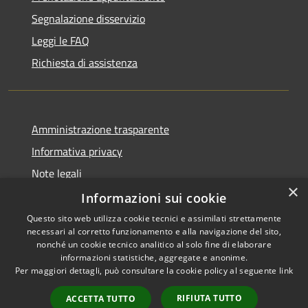
Segnalazione disservizio
Leggi le FAQ
Richiesta di assistenza
Amministrazione trasparente
Informativa privacy
Note legali
×
Dichiarazione di accessibilità
Informazioni sui cookie
Questo sito web utilizza cookie tecnici e assimilati strettamente
necessari al corretto funzionamento e alla navigazione del sito,
nonché un cookie tecnico analitico al solo fine di elaborare
informazioni statistiche, aggregate e anonime.
RSS
Copyright © 2026 • Comune di
Per maggiori dettagli, può consultare la cookie policy al seguente
link
Accessibilità
Signa • Powered by
Privacy
Municipium
Accesso
•
RIFIUTA TUTTO
ACCETTA TUTTO