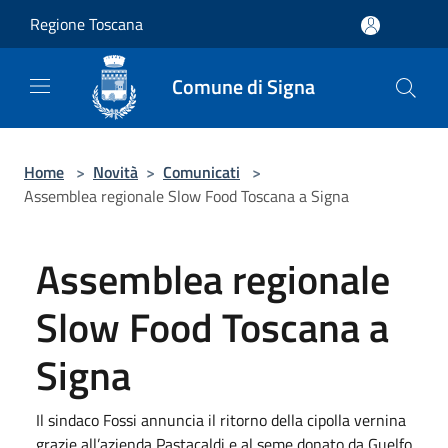
Salta al contenuto principale
Regione Toscana
Comune di Signa
Home
>
Novità
>
Comunicati
>
Assemblea regionale Slow Food Toscana a Signa
Assemblea regionale
Slow Food Toscana a
Signa
Il sindaco Fossi annuncia il ritorno della cipolla vernina
grazie all’azienda Pastacaldi e al seme donato da Guelfo