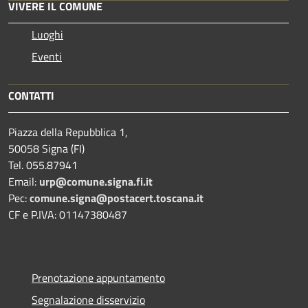
VIVERE IL COMUNE
Luoghi
Eventi
CONTATTI
Piazza della Repubblica 1,
50058 Signa (FI)
Tel. 055.87941
Email:
urp@comune.signa.fi.it
Pec:
comune.signa@postacert.toscana.it
CF e P.IVA: 01147380487
Prenotazione appuntamento
Segnalazione disservizio