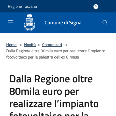
Salta al contenuto principale
Regione Toscana
Comune di Signa
Home
>
Novità
>
Comunicati
>
Dalla Regione oltre 80mila euro per realizzare l’impianto
fotovoltaico per la palestra dell’ex Gimasa
Dalla Regione oltre
80mila euro per
realizzare l’impianto
fotovoltaico per la