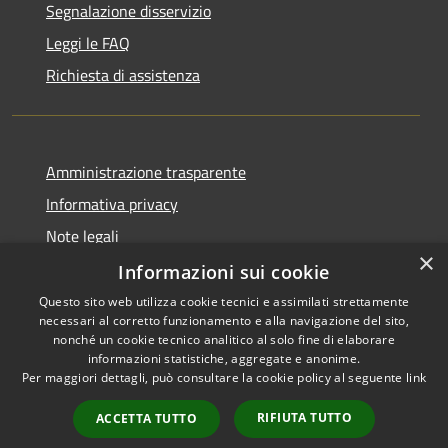
Segnalazione disservizio
Leggi le FAQ
Richiesta di assistenza
Amministrazione trasparente
Informativa privacy
Note legali
×
Dichiarazione di accessibilità
Informazioni sui cookie
Questo sito web utilizza cookie tecnici e assimilati strettamente
necessari al corretto funzionamento e alla navigazione del sito,
nonché un cookie tecnico analitico al solo fine di elaborare
informazioni statistiche, aggregate e anonime.
RSS
Copyright © 2026 • Comune di
Per maggiori dettagli, può consultare la cookie policy al seguente
link
Accessibilità
Signa • Powered by
Privacy
Municipium
Accesso
•
RIFIUTA TUTTO
ACCETTA TUTTO
Cookie
redazione