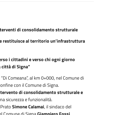
nterventi di consolidamento strutturale
restituisce al territorio un’infrastruttura
rso i cittadini e verso chi ogni giorno
a città di Signa”
P9 “Di Comeana”, al km 0+000, nel Comune di
 confine con il Comune di Signa.
ntervento di consolidamento strutturale e
iena sicurezza e funzionalità.
i Prato
Simone Calamai
, il sindaco del
del Comune di Signa
Giampiero Fossi
.