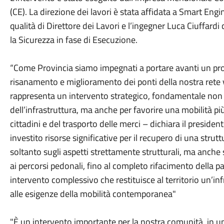
(CE). La direzione dei lavori è stata affidata a Smart Eng
qualità di Direttore dei Lavori e l’ingegner Luca Ciuffard
la Sicurezza in fase di Esecuzione.
“Come Provincia siamo impegnati a portare avanti un p
risanamento e miglioramento dei ponti della nostra rete 
rappresenta un intervento strategico, fondamentale non s
dell’infrastruttura, ma anche per favorire una mobilità pi
cittadini e del trasporto delle merci – dichiara il presiden
investito risorse significative per il recupero di una stru
soltanto sugli aspetti strettamente strutturali, ma anche
ai percorsi pedonali, fino al completo rifacimento della p
intervento complessivo che restituisce al territorio un’i
alle esigenze della mobilità contemporanea"
"È un intervento importante per la nostra comunità, in 