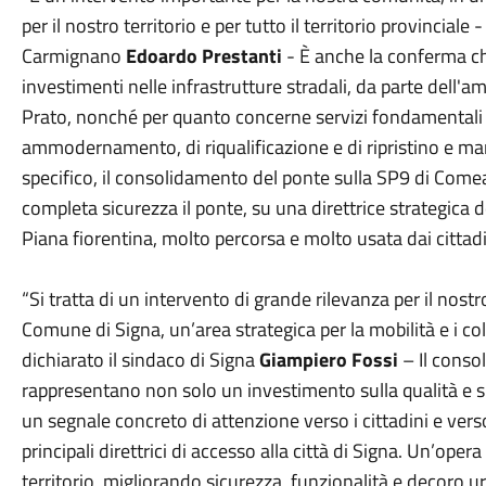
per il nostro territorio e per tutto il territorio provinciale 
Carmignano
Edoardo Prestanti
- È anche la conferma c
investimenti nelle infrastrutture stradali, da parte dell'
Prato, nonché per quanto concerne servizi fondamentali pe
ammodernamento, di riqualificazione e di ripristino e ma
specifico, il consolidamento del ponte sulla SP9 di Com
completa sicurezza il ponte, su una direttrice strategica 
Piana fiorentina, molto percorsa e molto usata dai citta
“Si tratta di un intervento di grande rilevanza per il nostro
Comune di Signa, un’area strategica per la mobilità e i co
dichiarato il sindaco di Signa
Giampiero Fossi
– Il conso
rappresentano non solo un investimento sulla qualità e su
un segnale concreto di attenzione verso i cittadini e vers
principali direttrici di accesso alla città di Signa. Un’ope
territorio, migliorando sicurezza, funzionalità e decoro u