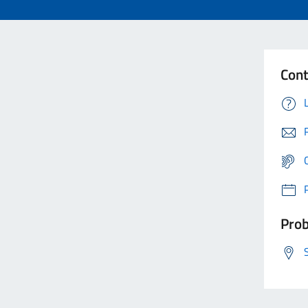
Cont
Prob