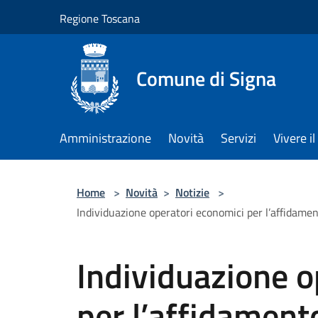
Salta al contenuto principale
Regione Toscana
Comune di Signa
Amministrazione
Novità
Servizi
Vivere 
Home
>
Novità
>
Notizie
>
Individuazione operatori economici per l’affidamen
Individuazione o
per l’affidamento