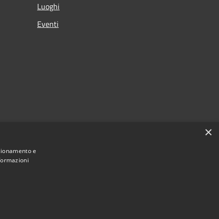
Luoghi
Eventi
×
nzionamento e
nformazioni