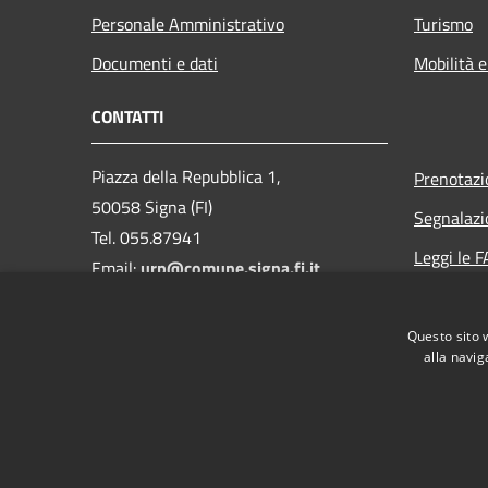
Personale Amministrativo
Turismo
Documenti e dati
Mobilità e
CONTATTI
Piazza della Repubblica 1,
Prenotaz
50058 Signa (FI)
Segnalazi
Tel. 055.87941
Leggi le 
Email:
urp@comune.signa.fi.it
Richiesta 
Pec:
comune.signa@postacert.toscana.it
Questo sito 
CF e P.IVA: 01147380487
alla navig