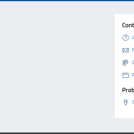
Cont
Prob