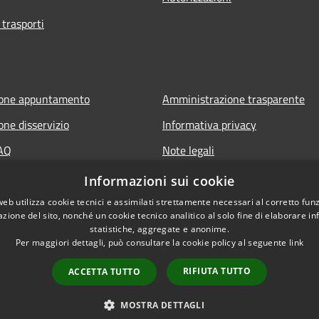
 trasporti
ione appuntamento
Amministrazione trasparente
one disservizio
Informativa privacy
FAQ
Note legali
di assistenza
Dichiarazione di accessibilità
Informazioni sui cookie
web utilizza cookie tecnici e assimilati strettamente necessari al corretto fu
azione del sito, nonché un cookie tecnico analitico al solo fine di elaborare i
statistiche, aggregate e anonime.
Per maggiori dettagli, può consultare la cookie policy al seguente
link
RIFIUTA TUTTO
ACCETTA TUTTO
l sito
Copyright © 2026 • Comune
MOSTRA DETTAGLI