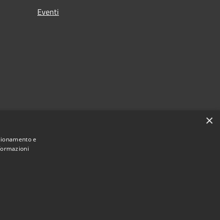
Eventi
×
nzionamento e
nformazioni
Municipium
Accesso redazione
 di Signa • Powered by
•