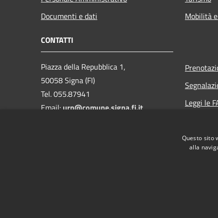
Documenti e dati
Mobilità e
CONTATTI
Piazza della Repubblica 1,
Prenotaz
50058 Signa (FI)
Segnalazi
Tel. 055.87941
Leggi le 
Email:
urp@comune.signa.fi.it
Richiesta 
Pec:
comune.signa@postacert.toscana.it
Questo sito 
CF e P.IVA: 01147380487
alla navig
RSS
Accessibilità
Privacy
Cookie
Mappa de