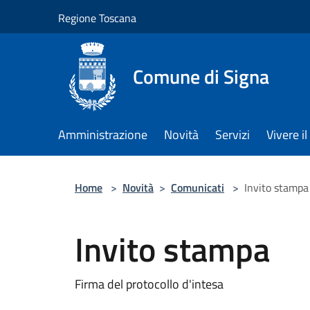
Salta al contenuto principale
Regione Toscana
Comune di Signa
Amministrazione
Novità
Servizi
Vivere 
Home
>
Novità
>
Comunicati
>
Invito stampa
Invito stampa
Firma del protocollo d'intesa