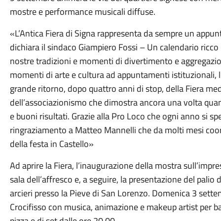
mostre e performance musicali diffuse.
«L’Antica Fiera di Signa rappresenta da sempre un appu
dichiara il sindaco Giampiero Fossi – Un calendario ricco
nostre tradizioni e momenti di divertimento e aggregazi
momenti di arte e cultura ad appuntamenti istituzionali, leg
grande ritorno, dopo quattro anni di stop, della Fiera med
dell’associazionismo che dimostra ancora una volta quan
e buoni risultati. Grazie alla Pro Loco che ogni anno si 
ringraziamento a Matteo Mannelli che da molti mesi coordi
della festa in Castello»
Ad aprire la Fiera, l’inaugurazione della mostra sull’impr
sala dell’affresco e, a seguire, la presentazione del palio d
arcieri presso la Pieve di San Lorenzo. Domenica 3 settemb
Crocifisso con musica, animazione e makeup artist per ba
pizza e dj set dalle ore 20.00.