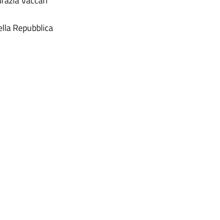
razia Vaccari
ella Repubblica