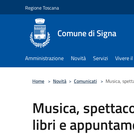
Salta al contenuto principale
Regione Toscana
Comune di Signa
Amministrazione
Novità
Servizi
Vivere 
Home
>
Novità
>
Comunicati
>
Musica, spetta
Musica, spettaco
libri e appuntame