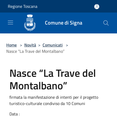
Salta al contenuto principale
Regione Toscana
Comune di Signa
Home
>
Novità
>
Comunicati
>
Nasce “La Trave del Montalbano”
Nasce “La Trave del
Montalbano”
firmata la manifestazione di intenti per il progetto
turistico-culturale condiviso da 10 Comuni
Data :