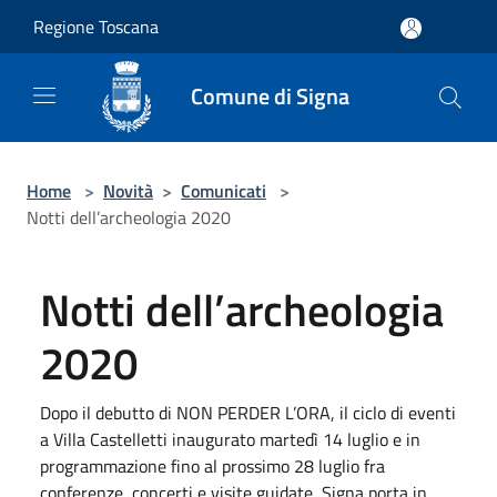
Salta al contenuto principale
Regione Toscana
Comune di Signa
Home
>
Novità
>
Comunicati
>
Notti dell’archeologia 2020
Notti dell’archeologia
2020
Dopo il debutto di NON PERDER L’ORA, il ciclo di eventi
a Villa Castelletti inaugurato martedì 14 luglio e in
programmazione fino al prossimo 28 luglio fra
conferenze, concerti e visite guidate, Signa porta in