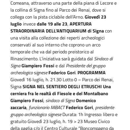
Comeana, attraverso una parte della piana di Lecore e
la collina di Signa fino al Parco dei Renai, dove si
collega con la pista ciclabile dell’Arno.
Giovedì 23
luglio
invece
dalle 19 alle 23
,
APERTURA
STRAORDINARIA DELL’ANTIQUARIUM di Signa
con
una visita alla collezione dei reperti archeologici
conservati al suo interno che coprono un arco
temporale che va dal periodo preistorico al
Rinascimento. L’iniziativa sarà guidata dal
Sindaco di
Signa
Giampiero Fossi
e dal
Presidente del gruppo
archeologico
s
ignese
Federico Gori
.
PROGRAMMA
Giovedì 16 luglio, h. 21.30 Lotto 0 – Parco dei Renai,
Signa
SIGNA NEL SENTIERO DEGLI ETRUSCHI
Una
cerniera fra le realtà di Fiesole e del Montalbano
Giampiero Fossi
,
sindaco di Signa
Domenico
zaccaria
,
funzionario MiBACT
Federico Gori
,
presidente
gruppo archeologico signese
Durata: 1h Ingresso: libero e
gratuito Giovedì 23 luglio, h. 19 > 23 Museo Civico
della paglia c/o il Centro Culturale “Boncompagno da