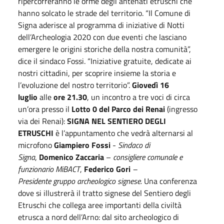
ripercorreranno le orme degli antenati etruschi che
hanno solcato le strade del territorio. “Il Comune di
Signa aderisce al programma di iniziative di Notti
dell’Archeologia 2020 con due eventi che lasciano
emergere le origini storiche della nostra comunità”,
dice il sindaco Fossi. “Iniziative gratuite, dedicate ai
nostri cittadini, per scoprire insieme la storia e
l’evoluzione del nostro territorio”.
Giovedì 16
luglio
alle
ore
21.30
, un incontro a tre voci di circa
un’ora presso il
Lotto 0 del Parco dei Renai
(ingresso
via dei Renai):
SIGNA NEL SENTIERO DEGLI
ETRUSCHI
è l’appuntamento che vedrà alternarsi al
microfono
Giampiero Fossi
-
Sindaco di
Signa
,
Domenico Zaccaria
–
consigliere comunale e
funzionario MiBACT
,
Federico Gori
–
Presidente
g
ruppo
a
rcheologico
s
ignese.
Una conferenza
dove si illustrerà il tratto signese del Sentiero degli
Etruschi che collega aree importanti della civiltà
etrusca a nord dell’Arno: dal sito archeologico di