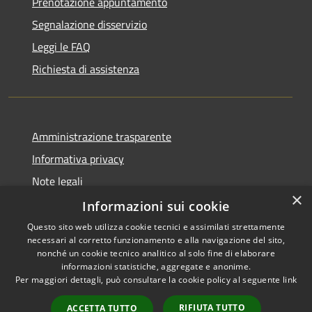
Prenotazione appuntamento
Segnalazione disservizio
Leggi le FAQ
Richiesta di assistenza
Amministrazione trasparente
Informativa privacy
Note legali
×
Dichiarazione di accessibilità
Informazioni sui cookie
Questo sito web utilizza cookie tecnici e assimilati strettamente
necessari al corretto funzionamento e alla navigazione del sito,
nonché un cookie tecnico analitico al solo fine di elaborare
informazioni statistiche, aggregate e anonime.
RSS
Copyright © 2026 • Comune di
Per maggiori dettagli, può consultare la cookie policy al seguente
link
Accessibilità
Signa • Powered by
Privacy
Municipium
Accesso
•
RIFIUTA TUTTO
ACCETTA TUTTO