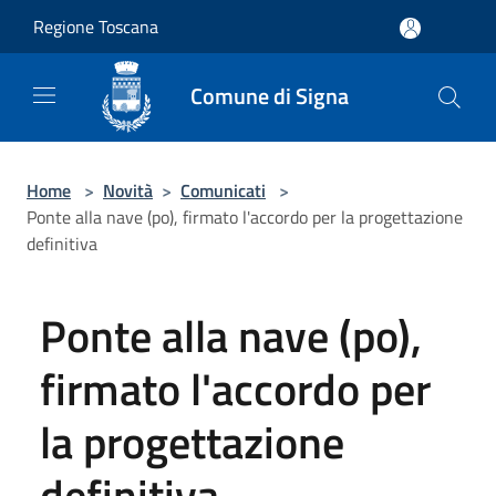
Salta al contenuto principale
Regione Toscana
Comune di Signa
Home
>
Novità
>
Comunicati
>
Ponte alla nave (po), firmato l'accordo per la progettazione
definitiva
Ponte alla nave (po),
firmato l'accordo per
la progettazione
definitiva