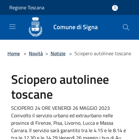
Salta al contenuto principale
Regione Toscana
Comune di Signa
Home
>
Novità
>
Notizie
>
Sciopero autolinee toscane
Sciopero autolinee
toscane
SCIOPERO 24 ORE VENERDì 26 MAGGIO 2023
Coinvolto il servizio urbano ed extraurbano nelle
province di Firenze, Pisa, Livorno, Lucca e Massa
Carrara. Il servizio sarà garantito tra le 4.15 e le 8.14 e
tra le 12.30 e le 14.29 Venerdì 26 maggio i bus di Au...