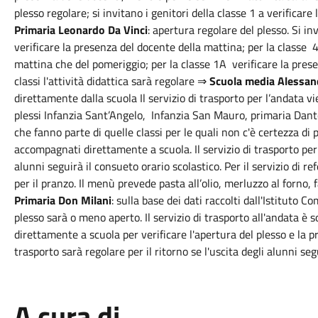
plesso regolare; si invitano i genitori della classe 1 a verifica
Primaria Leonardo Da Vinci
: apertura regolare del plesso. Si in
verificare la presenza del docente della mattina; per la classe 4
mattina che del pomeriggio; per la classe 1A verificare la prese
classi l'attività didattica sarà regolare ⇒
Scuola media Alessan
direttamente dalla scuola Il servizio di trasporto per l’andata 
plessi Infanzia Sant’Angelo, Infanzia San Mauro, primaria Dante
che fanno parte di quelle classi per le quali non c'è certezza d
accompagnati direttamente a scuola. Il servizio di trasporto per i
alunni seguirà il consueto orario scolastico. Per il servizio di r
per il pranzo. Il menù prevede pasta all’olio, merluzzo al forno, fa
Primaria Don Milani
: sulla base dei dati raccolti dall'Istituto C
plesso sarà o meno aperto. Il servizio di trasporto all'andata 
direttamente a scuola per verificare l'apertura del plesso e la pr
trasporto sarà regolare per il ritorno se l'uscita degli alunni seg
A cura di