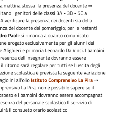
re la mattina stessa la presenza del docente ⇒
vitano i genitori delle classi 3A - 3B - 5C a
A verificare la presenza dei docenti sia della
nza del docente del pomeriggio; per le restanti
dro Paoli
: si rimanda a quanto comunicato
viene erogato esclusivamente per gli alunni dei
 Alighieri e primaria Leonardo Da Vinci. I bambini
i presenza dell'insegnante dovranno essere
l ritorno sarà regolare per tutti se l’uscita degli
efezione scolastica é prevista la seguente variazione
giolini all’olio
Istituto Comprensivo La Pira
⇒
omprensivo La Pira, non è possibile sapere se il
è sospeso e i bambini dovranno essere accompagnati
esenza del personale scolastico Il servizio di
uirà il consueto orario scolastico