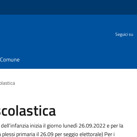
Seguici su
il Comune
olastica
colastica
a dell’infanzia inizia il giorno lunedì 26.09.2022 e per la
plessi primaria il 26.09 per seggio elettorale) Per i