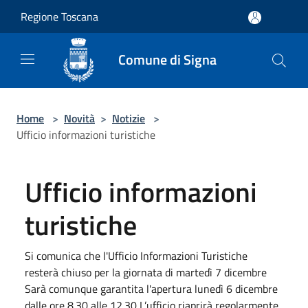
Salta al contenuto principale
Regione Toscana
Comune di Signa
Home
>
Novità
>
Notizie
>
Ufficio informazioni turistiche
Ufficio informazioni
turistiche
Si comunica che l'Ufficio Informazioni Turistiche
resterà chiuso per la giornata di martedì 7 dicembre
Sarà comunque garantita l'apertura lunedì 6 dicembre
dalle ore 8.30 alle 12.30 L’ufficio riaprirà regolarmente