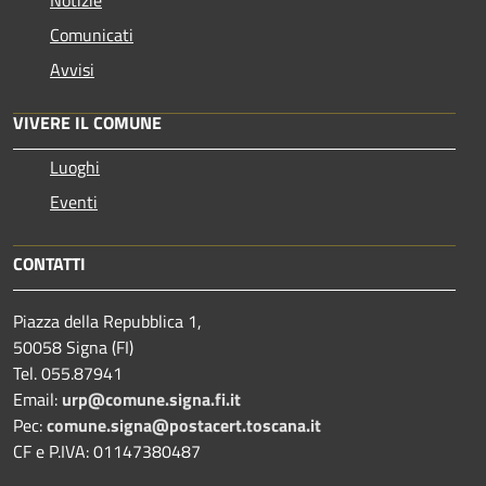
Notizie
Comunicati
Avvisi
VIVERE IL COMUNE
Luoghi
Eventi
CONTATTI
Piazza della Repubblica 1,
50058 Signa (FI)
Tel. 055.87941
Email:
urp@comune.signa.fi.it
Pec:
comune.signa@postacert.toscana.it
CF e P.IVA: 01147380487